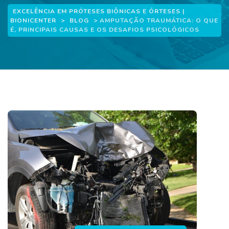
EXCELÊNCIA EM PRÓTESES BIÔNICAS E ÓRTESES |
BIONICENTER
>
BLOG
>
AMPUTAÇÃO TRAUMÁTICA: O QUE
É, PRINCIPAIS CAUSAS E OS DESAFIOS PSICOLÓGICOS