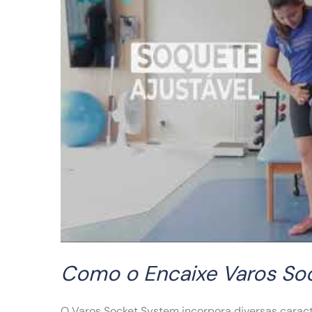
Como o Encaixe Varos So
O Varos Socket System incorpora diversas carac