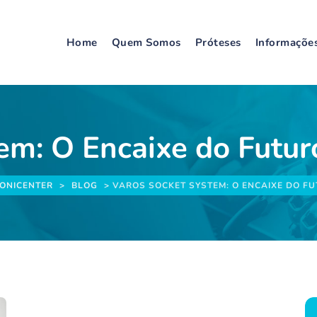
Home
Quem Somos
Próteses
Informaçõe
em: O Encaixe do Futu
IONICENTER
>
BLOG
>
VAROS SOCKET SYSTEM: O ENCAIXE DO 