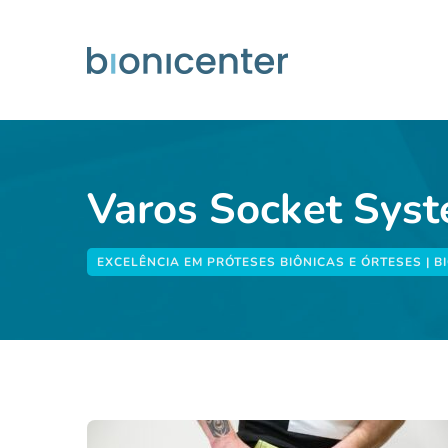
Varos Socket Syst
EXCELÊNCIA EM PRÓTESES BIÔNICAS E ÓRTESES | B